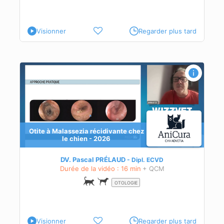
Visionner
Regarder plus tard
026
Otite à Malassezia récidivante chez
lle.
le chien - 2026
DV. Pascal PRÉLAUD
Dipl.
ECVD
Durée de la vidéo : 16 min
+ QCM
OTOLOGIE
Visionner
Regarder plus tard