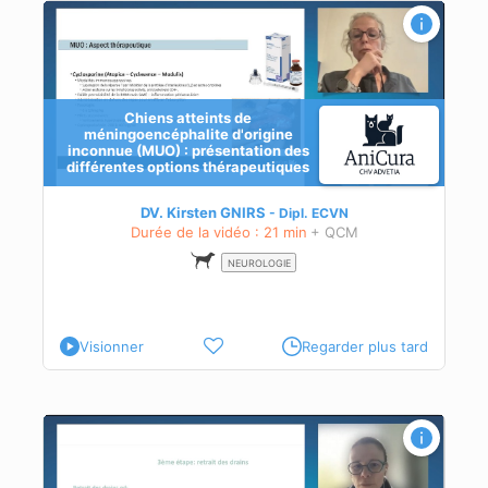
Chiens atteints de
méningoencéphalite d'origine
inconnue (MUO) : présentation des
différentes options thérapeutiques
DV. Kirsten GNIRS
Dipl.
ECVN
Durée de la vidéo : 21 min
+ QCM
NEUROLOGIE
Visionner
Regarder plus tard