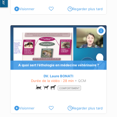
Visionner
Regarder plus tard
s
A quoi sert l’éthologie en médecine vétérinaire ?
 et
DV. Laure BONATI
Durée de la vidéo : 28 min
+ QCM
COMPORTEMENT
Visionner
Regarder plus tard