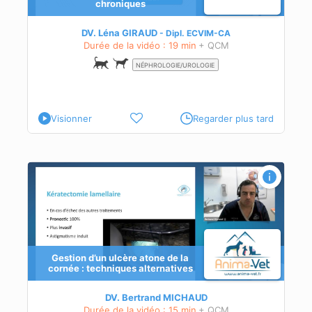
chroniques
DV. Léna GIRAUD
Dipl.
ECVIM-CA
Durée de la vidéo : 19 min
+ QCM
NÉPHROLOGIE/UROLOGIE
Visionner
Regarder plus tard
es
Gestion d’un ulcère atone de la
cornée : techniques alternatives
DV. Bertrand MICHAUD
Durée de la vidéo : 15 min
+ QCM