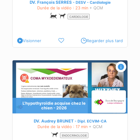
DV. François SERRES
DESV - Cardiologie
Durée de la vidéo : 23 min
+ QCM
CARDIOLOGIE
Visionner
Regarder plus tard
L'hypothyroïdie acquise chez le
 Sick
chien - 2026
DV. Audrey BRUNET
Dipl.
ECVIM-CA
Durée de la vidéo : 17 min
+ QCM
ENDOCRINOLOGIE