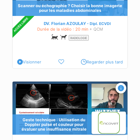
Scanner ou échographie ? Choisir la bonne imagerie
pour les maladies abdominales
DV. Florian AZOULAY
Dipl.
ECVDI
Durée de la vidéo : 20 min
+ QCM
RADIOLOGIE
Visionner
Regarder plus tard
Geste technique : Utilisation du
Doppler pulsé et couleur pour
évaluer une insuffisance mitrale
sé