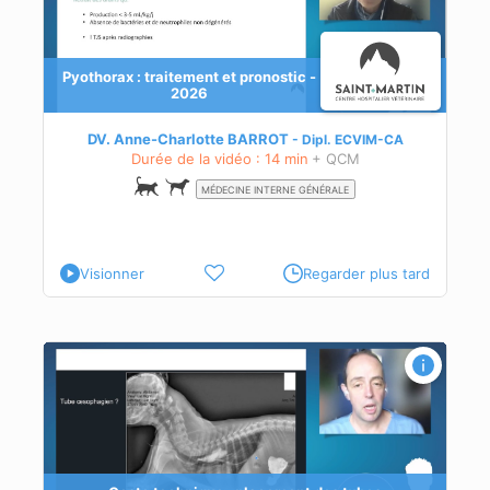
Pyothorax : traitement et pronostic -
2026
e
’un
DV. Anne-Charlotte BARROT
Dipl.
ECVIM-CA
Durée de la vidéo : 14 min
+ QCM
MÉDECINE INTERNE GÉNÉRALE
Visionner
Regarder plus tard
 a