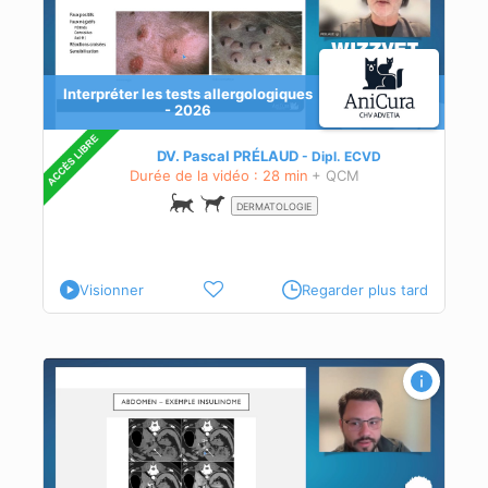
Interpréter les tests allergologiques
- 2026
DV. Pascal PRÉLAUD
Dipl.
ECVD
Durée de la vidéo : 28 min
+ QCM
DERMATOLOGIE
Visionner
Regarder plus tard
rie
et