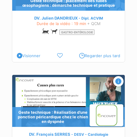
Geste technique : placement des tubes
œsophagiens : démarche technique et pratique
ube
DV. Julien DANDRIEUX
Dipl.
ACVIM
Durée de la vidéo : 19 min
+ QCM
GASTRO-ENTÉROLOGIE
Visionner
Regarder plus tard
Geste technique : Réalisation d’une
ponction péricardique chez le chien
en dyspnée
une
DV. François SERRES
DESV - Cardiologie