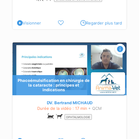
Visionner
Regarder plus tard
:
Phacoémulsification en chirurgie de
la cataracte : principes et
indications
.
DV. Bertrand MICHAUD
Durée de la vidéo : 17 min
+ QCM
OPHTALMOLOGIE