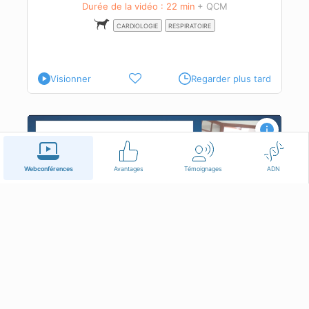
èse
Durée de la vidéo : 22 min
+ QCM
CARDIOLOGIE
RESPIRATOIRE
Visionner
Regarder plus tard
 du
Webconférences
Avantages
Témoignages
ADN
L'influence du propriétaire lors de la
consultation du chien
r
DV. Mathilde GUILLON
Rés.
ECAWBM
Durée de la vidéo : 30 min
+ QCM
COMPORTEMENT