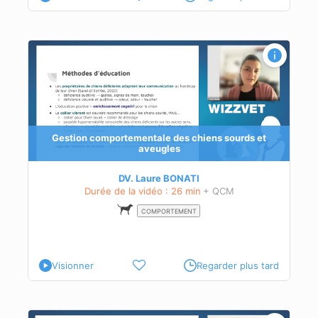
t/ou
s
Gestion comportementale des chiens sourds et
le
aveugles
d
t
DV. Laure BONATI
Durée de la vidéo : 26 min
+ QCM
frant
COMPORTEMENT
Visionner
Regarder plus tard