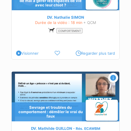
de mal à gérer les espaces de vie
avec leur chiot ?
DV. Nathalie SIMON
Durée de la vidéo : 18 min
+ QCM
COMPORTEMENT
Visionner
Regarder plus tard
e
Sevrage et troubles du
comportement : démêler le vrai du
faux
DV. Mathilde GUILLON
Rés.
ECAWBM