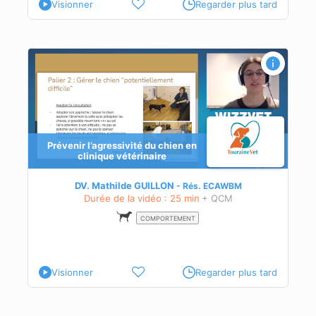
Visionner
Regarder plus tard
Prévenir l’agressivité du chien en
clinique vétérinaire
s à
n.
DV. Mathilde GUILLON
Rés.
ECAWBM
Durée de la vidéo : 25 min
+ QCM
COMPORTEMENT
Visionner
Regarder plus tard