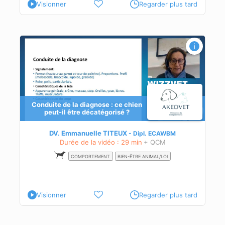
Visionner
Regarder plus tard
Conduite de la diagnose : ce chien
peut-il être décatégorisé ?
s de
s de
DV. Emmanuelle TITEUX
Dipl.
ECAWBM
Durée de la vidéo : 29 min
+ QCM
COMPORTEMENT
BIEN-ÊTRE ANIMAL/LOI
Visionner
Regarder plus tard