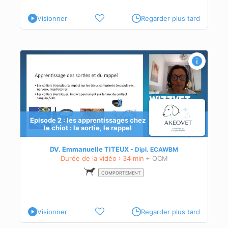
Visionner
Regarder plus tard
Episode 2 : les apprentissages chez
le chiot : la sortie, le rappel
iots
sur
DV. Emmanuelle TITEUX
Dipl.
ECAWBM
Durée de la vidéo : 34 min
+ QCM
l
COMPORTEMENT
Visionner
Regarder plus tard