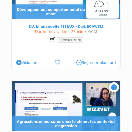
Développement comportemental du
chiot
iot
e
DV. Emmanuelle TITEUX
Dipl.
ECAWBM
Durée de la vidéo : 26 min
+ QCM
COMPORTEMENT
Visionner
Regarder plus tard
xtes
ntre
Agressions et morsures chez le chien : les contextes
d'agression