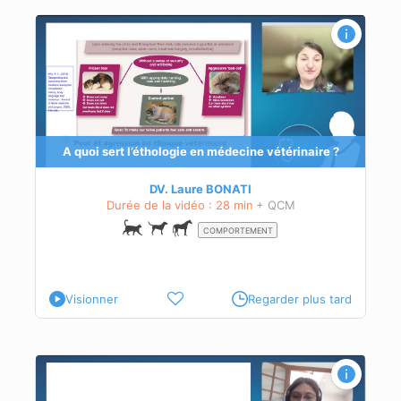
s
A quoi sert l’éthologie en médecine vétérinaire ?
 et
DV. Laure BONATI
Durée de la vidéo : 28 min
+ QCM
COMPORTEMENT
Visionner
Regarder plus tard
 du