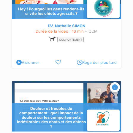
Hey ! Pourquoi les gens rendent-ils
si vite les chiots agressifs ?
DV. Nathalie SIMON
Durée de la vidéo : 16 min
+ QCM
COMPORTEMENT
Visionner
Regarder plus tard
ct
Douleur et troubles du
comportement : quel impact de la
douleur sur les comportements
indésirables des chats et des chiens
?
r