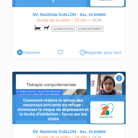
?
DV. Mathilde GUILLON
Rés.
ECAWBM
Durée de la vidéo : 25 min
+ QCM
ALIMENTATION
COMPORTEMENT
Visionner
Regarder plus tard
ts
a
Comment réduire le stress des
nouveaux arrivants en refuge :
minimiser le risque de dépression et
la levée d'inhibition - focus sur les
chats
DV. Mathilde GUILLON
Rés.
ECAWBM
er
Durée de la vidéo : 24 min
+ QCM