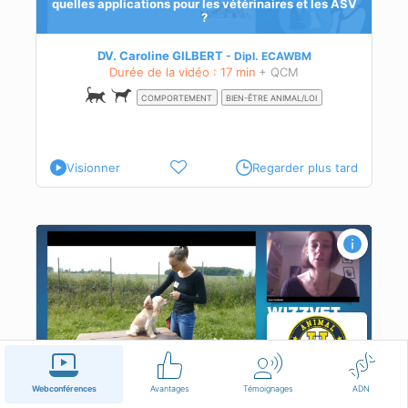
quelles applications pour les vétérinaires et les ASV
?
DV. Caroline GILBERT
Dipl.
ECAWBM
Durée de la vidéo : 17 min
+ QCM
COMPORTEMENT
BIEN-ÊTRE ANIMAL/LOI
Visionner
Regarder plus tard
Medical training
Webconférences
Avantages
Témoignages
ADN
Mme Sonia KISCHKEWITZ