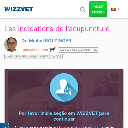
Iniciar
sessão
Les indications de l'acupuncture
Dr. Michel BOLZINGER
Duração : 18 min
PARA AJUDAR NA CONSULTA
CASO DE ENFERMAGEM
GESTÃO DA DOR
Por favor inicie seção em
WIZZVET
para
continuar
Antes de avançar neste módulo de aprendizagem, inicie seção