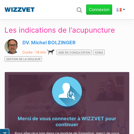
Connexion
Les indications de l'acupuncture
DV. Michel BOLZINGER
Durée : 18 min
AIDE EN CONSULTATION
SOINS
GESTION DE LA DOULEUR
Merci de vous connecter à
WIZZVET
pour
continuer
Pour aller plus loin dans ce module de formation, merci de vous