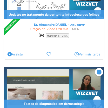
Updates no tratamento da peritonite infecciosa dos felinos
Dr. Alexandre DANIEL
Dipl.
ABVP
Duração do Vídeo : 20 min
+ MCQ
MEDICINA INTERNA
Assista
Ver mais tarde
Testes de diagnóstico em dermatologia