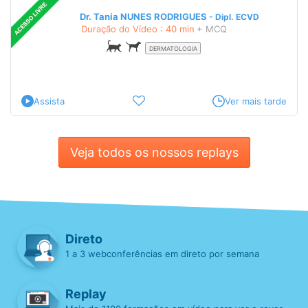
Dr. Tania NUNES RODRIGUES
Dipl.
ECVD
Duração do Vídeo : 40 min
+ MCQ
DERMATOLOGIA
Assista
Ver mais tarde
Veja todos os nossos replays
Direto
1 a 3 webconferências em direto por semana
Replay