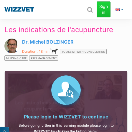
Sign
in
Les indications de l'acupuncture
Dr. Michel BOLZINGER
Duration : 18 min
TO ASSIST WITH CONSULTATION
NURSING CARE
PAIN MANAGEMENT
Please login to
WIZZVET
to continue
Before going further in this learning module please login to
WIZZVET
by clicking the button below: