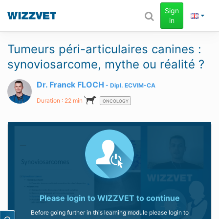
Sign
in
Tumeurs péri-articulaires canines :
synoviosarcome, mythe ou réalité ?
Dr. Franck FLOCH
Dipl.
ECVIM-CA
Duration : 22 min
ONCOLOGY
Please login to
WIZZVET
to continue
Before going further in this learning module please login to