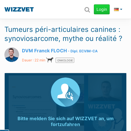
Login
Tumeurs péri-articulaires canines :
synoviosarcome, mythe ou réalité ?
DVM Franck FLOCH
Dipl.
ECVIM-CA
Dauer : 22 min
ONKOLOGIE
Bitte melden Sie sich auf
WIZZVET
an, um
fortzufahren