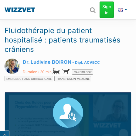
Sign
in
Fluidothérapie du patient
hospitalisé : patients traumatisés
crâniens
Dr. Ludivine BOIRON
Dipl.
ACVECC
Duration : 20 min
CARDIOLOGY
EMERGENCY AND CRITICAL CARE
TRANSFUSION MEDICINE