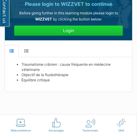
Please login to
WIZZVET
to continue
Before going further in this learning module please login to
WIZZVET
by clicking the button below:
Login
Traumatisme crânien : cause fréquente en médecine
vétérinaire
Objectif de la fluidothérapie
Équilibre critique
English
Terms of use
Contact us
Webconference
Advantages
Testimonials
DNA