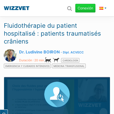
Conexión
Fluidothérapie du patient
hospitalisé : patients traumatisés
crâniens
Dr. Ludivine BOIRON
Dipl.
ACVECC
Duración : 20 min
CARDIOLOGÍA
EMERGENCIA Y CUIDADOS INTENSIVOS
MEDICINA TRANSFUSIONAL