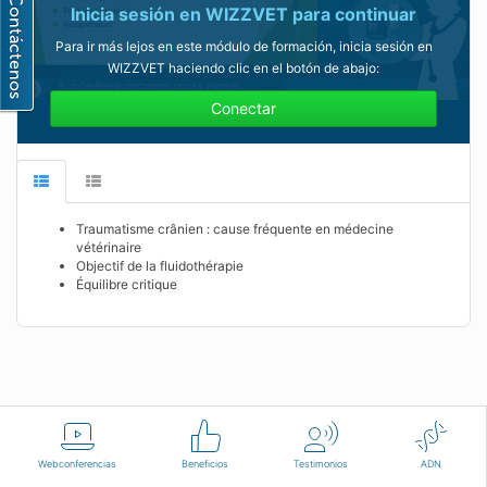
Inicia sesión en WIZZVET para continuar
Para ir más lejos en este módulo de formación, inicia sesión en
WIZZVET haciendo clic en el botón de abajo:
Conectar
Traumatisme crânien : cause fréquente en médecine
vétérinaire
Objectif de la fluidothérapie
Équilibre critique
Español
Condiciones de uso
Contáctenos
Webconferencias
Beneficios
Testimonios
ADN