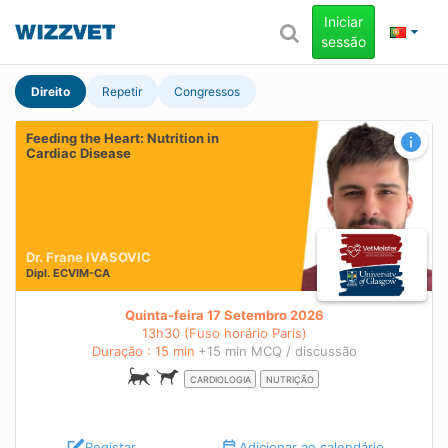
Iniciar
sessão
Direito
Repetir
Congressos
Feeding the Heart: Nutrition in
Cardiac Disease
Dr. Frane IVASOVIC
Dipl.
ECVIM-CA
Quinta-feira 17 Setembro 2026
13h30 (Fuso horário Paris)
Duração : 15 min
+15 min MCQ / discussão
CARDIOLOGIA
NUTRIÇÃO
Registar
Adicionar ao calendário