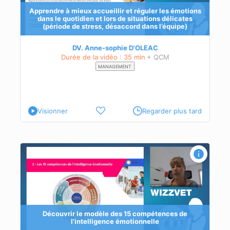
nté
Apprendre à mieux accueillir et réguler les émotions
t de
dans le quotidien et lors de situations délicates
(période de stress, désaccord dans l’équipe)
DV. Anne-sophie D'OLEAC
Durée de la vidéo : 35 min
+ QCM
MANAGEMENT
Visionner
Regarder plus tard
e
Découvrir le modèle des 15 compétences de
l'intelligence émotionnelle