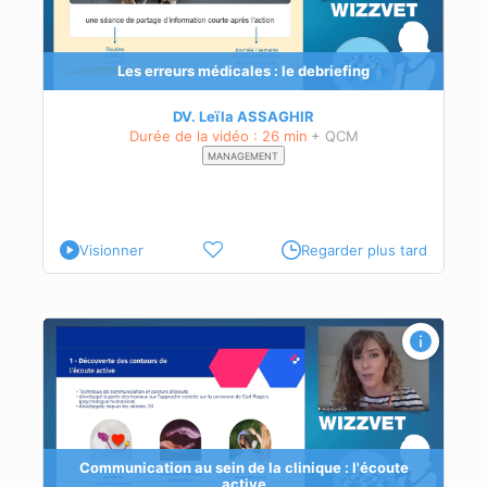
Les erreurs médicales : le debriefing
DV. Leïla ASSAGHIR
Durée de la vidéo : 26 min
+ QCM
MANAGEMENT
Visionner
Regarder plus tard
 de
Communication au sein de la clinique : l'écoute
active