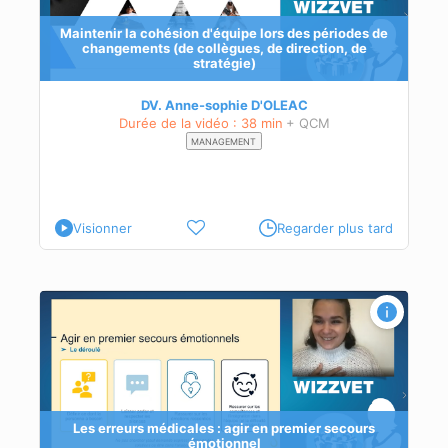
Maintenir la cohésion d'équipe lors des périodes de
changements (de collègues, de direction, de
stratégie)
DV. Anne-sophie D'OLEAC
Durée de la vidéo : 38 min
+ QCM
MANAGEMENT
Visionner
Regarder plus tard
Les erreurs médicales : agir en premier secours
émotionnel