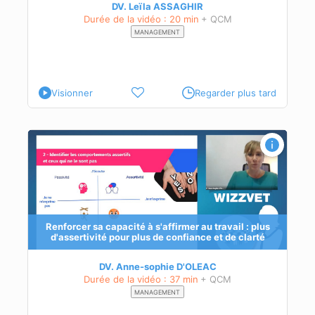
DV. Leïla ASSAGHIR
Durée de la vidéo : 20 min
+ QCM
MANAGEMENT
Visionner
Regarder plus tard
s
Renforcer sa capacité à s'affirmer au travail : plus
d'assertivité pour plus de confiance et de clarté
on
DV. Anne-sophie D'OLEAC
Durée de la vidéo : 37 min
+ QCM
MANAGEMENT