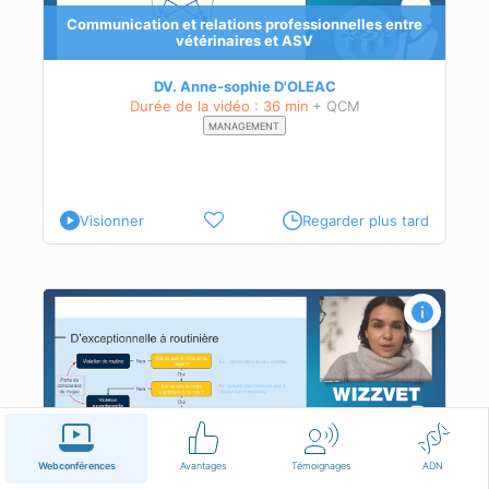
Communication et relations professionnelles entre
vétérinaires et ASV
DV. Anne-sophie D'OLEAC
Durée de la vidéo : 36 min
+ QCM
MANAGEMENT
Visionner
Regarder plus tard
ype
Les erreurs médicales : les violations : un autre type
d’écart dangereux
Webconférences
Avantages
Témoignages
ADN