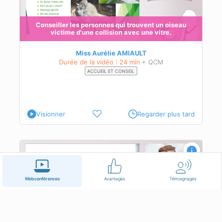
ime
Conseiller les personnes qui trouvent un oiseau
victime d'une collision avec une vitre.
Miss Aurélie AMIAULT
Durée de la vidéo : 24 min
+ QCM
ACCUEIL ET CONSEIL
Visionner
Regarder plus tard
Webconférences
Avantages
Témoignages
Compréhension d’un plan d’analgésie.