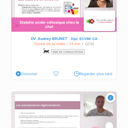
Diabète acido-cétosique chez le
chat
ge
DV. Audrey BRUNET
Dipl.
ECVIM-CA
Durée de la vidéo : 13 min
+ QCM
AIDE EN CONSULTATION
Visionner
Regarder plus tard