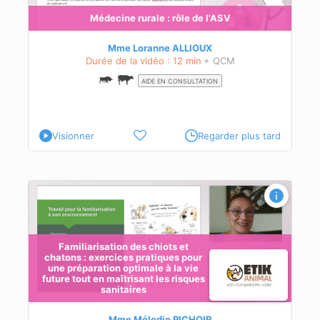
Médecine rurale : rôle de l'ASV
Mme Loranne ALLIOUX
Durée de la vidéo : 12 min
+ QCM
AIDE EN CONSULTATION
Visionner
Regarder plus tard
Familiarisation des chiots et
chatons : exercices pratiques pour
une préparation optimale à la vie
future tout en maîtrisant les risques
sanitaires
et
Mme Mélodie PICHOIR