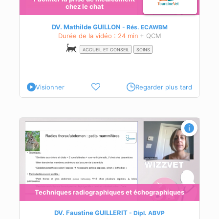
chez le chat
DV. Mathilde GUILLON
Rés.
ECAWBM
Durée de la vidéo : 24 min
+ QCM
ACCUEIL ET CONSEIL
SOINS
Visionner
Regarder plus tard
s :
Techniques radiographiques et échographiques
és
és
DV. Faustine GUILLERIT
Dipl.
ABVP