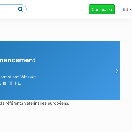
Connexion
rches ?
prise en charge.
Sui
ds référents vétérinaires européens.