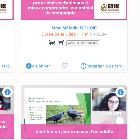
propriétaires d'animaux à
mieux comprendre leur animal
de compagnie
une
résoudre
Mme Mélodie PICHOIR
Durée de la vidéo : 17 min
+ QCM
ACCUEIL ET CONSEIL
 tard
Visionner
Regarder plus tard
les
iode
Identifier un jeune oiseau d'un adulte.