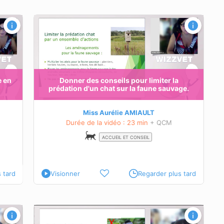
rédation
on chat
e en
Donner des conseils pour limiter la
prédation d'un chat sur la faune sauvage.
Miss Aurélie AMIAULT
Durée de la vidéo : 23 min
+ QCM
ACCUEIL ET CONSEIL
 tard
Visionner
Regarder plus tard
 un
 vitre.