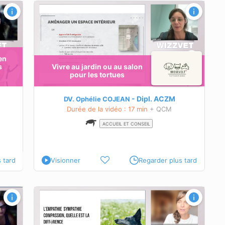
ortues
 en
s
Vivre au jardin ou au salon
la tortue
pour les tortues
r pour
Dipl.
ACZM
DV. Ophélie COJEAN
r pour
Durée de la vidéo : 17 min
+ QCM
ts d’une
ACCUEIL ET CONSEIL
r une
 tard
Visionner
Regarder plus tard
quelle