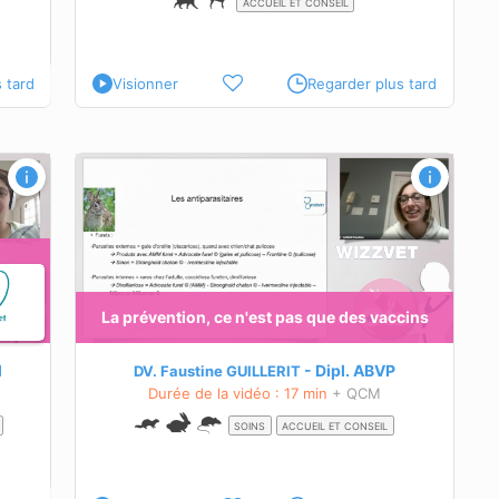
ACCUEIL ET CONSEIL
 tard
Visionner
Regarder plus tard
accins
ammifères
qui en
 de
La prévention, ce n'est pas que des vaccins
ères
ion de
ères
M
Dipl.
ABVP
DV. Faustine GUILLERIT
Durée de la vidéo : 17 min
+ QCM
SOINS
ACCUEIL ET CONSEIL