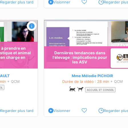
Regarder plus tard
Visionner
Regarder plus
 l'élevage :
Distinguer les principales espèces ex
V
envahissantes qui peuvent être conf
avec des espèces indigènes
OBJECTIFS PÉDAGOGIQUES
Distinguer les principales espèces exotiqu
s à prendre en
envahissantes qui peuvent être confondu
tique et animal
Dernières tendances dans
ique
des espèces indigènes.
e en charge en
l'élevage : implications pour
les ASV
En savoir plus sur cette formation
autions à prendre
e cela peut engendrer
IAULT
Mme Mélodie PICHOIR
ette formation
 min
+ QCM
Durée de la vidéo : 28 min
+ QCM
IL
ACCUEIL ET CONSEIL
Regarder plus tard
Visionner
Regarder plus