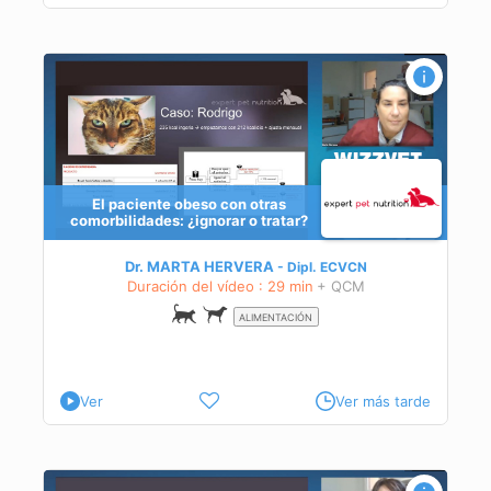
El paciente obeso con otras
comorbilidades: ¿ignorar o tratar?
Dr. MARTA HERVERA
Dipl.
ECVCN
Duración del vídeo : 29 min
+ QCM
ALIMENTACIÓN
Ver
Ver más tarde