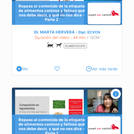
Repaso al contenido de la etiqueta
de alimentos caninos y felinos qué
nos debe decir, y qué no nos dice -
Parte 2
Dr. MARTA HERVERA
Dipl.
ECVCN
ción
Duración del vídeo : 44 min
+ QCM
ALIMENTACIÓN
Ver
Ver más tarde
s
Repaso al contenido de la etiqueta
de alimentos caninos y felinos qué
nos debe decir, y qué no nos dice -
Parte 1