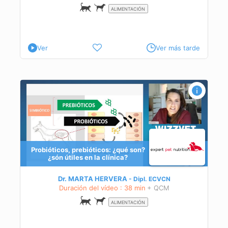
ALIMENTACIÓN
Ver
Ver más tarde
 la
Probióticos, prebióticos: ¿qué son?
¿són útiles en la clínica?
Dr. MARTA HERVERA
Dipl.
ECVCN
Duración del vídeo : 38 min
+ QCM
ALIMENTACIÓN