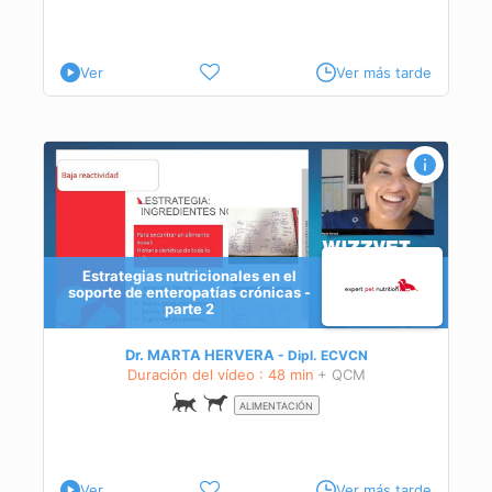
Ver
Ver más tarde
Estrategias nutricionales en el
soporte de enteropatías crónicas -
parte 2
to
ico y
Dr. MARTA HERVERA
Dipl.
ECVCN
Duración del vídeo : 48 min
+ QCM
ALIMENTACIÓN
Ver
Ver más tarde