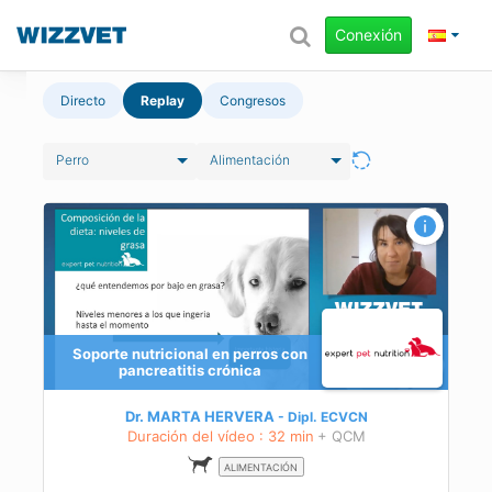
Conexión
Directo
Replay
Congresos
Perro
Alimentación
Soporte nutricional en perros con
pancreatitis crónica
Dr. MARTA HERVERA
Dipl.
ECVCN
Duración del vídeo : 32 min
+ QCM
ALIMENTACIÓN