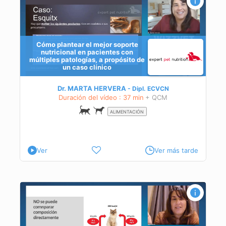
de
Cómo plantear el mejor soporte
nutricional en pacientes con
múltiples patologías, a propósito de
un caso clínico
Dr. MARTA HERVERA
Dipl.
ECVCN
Duración del vídeo : 37 min
+ QCM
ALIMENTACIÓN
Ver
Ver más tarde
s