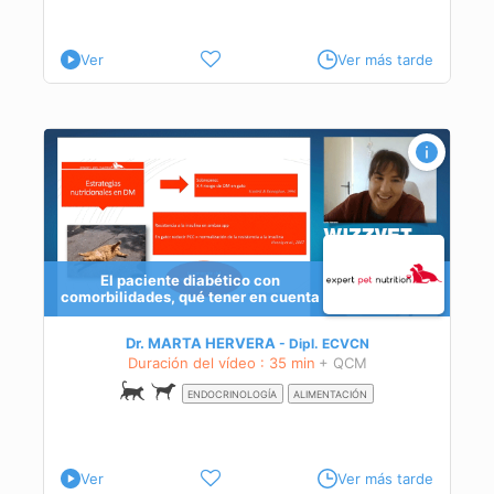
Ver
Ver más tarde
ner
El paciente diabético con
comorbilidades, qué tener en cuenta
Dr. MARTA HERVERA
Dipl.
ECVCN
Duración del vídeo : 35 min
+ QCM
ENDOCRINOLOGÍA
ALIMENTACIÓN
Ver
Ver más tarde