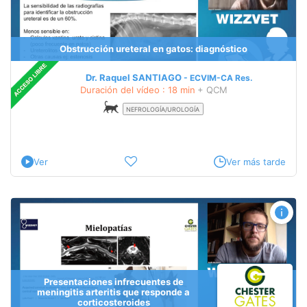
Obstrucción ureteral en gatos: diagnóstico
Dr. Raquel SANTIAGO
ECVIM-CA
Res.
Duración del vídeo : 18 min
+ QCM
NEFROLOGÍA/UROLOGÍA
Ver
Ver más tarde
Presentaciones infrecuentes de
meningitis arteritis que responde a
corticosteroides