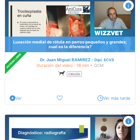
Luxación medial de rótula en perros pequeños y grandes;
cual es la diferencia?
Dr. Juan Miguel RAMIREZ
Dipl.
ECVS
Duración del vídeo : 18 min
+ QCM
CIRUGÍA
Ver
Ver más tarde