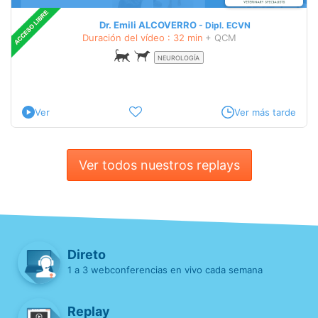
Dr. Emili ALCOVERRO
Dipl.
ECVN
Duración del vídeo : 32 min
+ QCM
NEUROLOGÍA
Ver
Ver más tarde
Ver todos nuestros replays
Direto
1 a 3 webconferencias en vivo cada semana
Replay