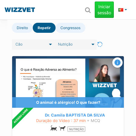
Iniciar
sessão
Direito
Repetir
Congressos
Cão
Nutrição
icar
ção.
 para
er
O animal é alérgico! O que fazer?
s.
Dr. Camila BAPTISTA DA SILVA
Duração do Vídeo : 37 min
+ MCQ
NUTRIÇÃO