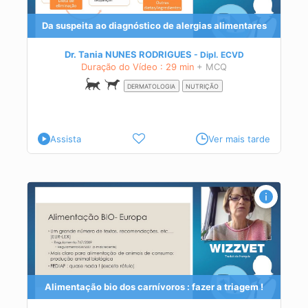
as
Da suspeita ao diagnóstico de alergias alimentares
ação
Dr. Tania NUNES RODRIGUES
Dipl.
ECVD
Duração do Vídeo : 29 min
+ MCQ
DERMATOLOGIA
NUTRIÇÃO
Assista
Ver mais tarde
!
Alimentação bio dos carnívoros : fazer a triagem !