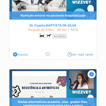
te
Nutrição enteral no paciente hospitalizado
Dr. Camila BAPTISTA DA SILVA
Duração do Vídeo : 30 min
+ MCQ
NUTRIÇÃO
Assista
Ver mais tarde
Dietas alternativas (caseira, crua, gluten-free,
com
vegetariana/vagana) para cães e gatos