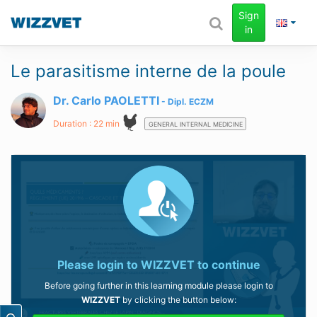
Sign
in
Le parasitisme interne de la poule
Dr. Carlo PAOLETTI
Dipl.
ECZM
Duration : 22 min
GENERAL INTERNAL MEDICINE
Please login to
WIZZVET
to continue
Before going further in this learning module please login to
WIZZVET
by clicking the button below: