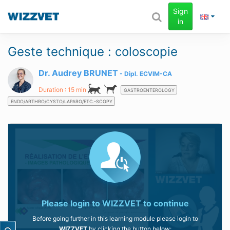
Sign
in
Geste technique : coloscopie
Dr. Audrey BRUNET
Dipl.
ECVIM-CA
Duration : 15 min
GASTROENTEROLOGY
ENDO/ARTHRO/CYSTO/LAPARO/ETC.-SCOPY
Please login to
WIZZVET
to continue
Before going further in this learning module please login to
WIZZVET
by clicking the button below: