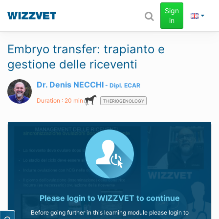
Sign
in
Embryo transfer: trapianto e
gestione delle riceventi
Dr. Denis NECCHI
Dipl.
ECAR
Duration : 20 min
THERIOGENOLOGY
Please login to
WIZZVET
to continue
Before going further in this learning module please login to