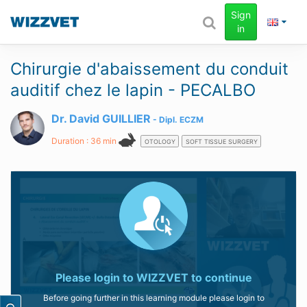
Sign
in
Chirurgie d'abaissement du conduit
auditif chez le lapin - PECALBO
Dr. David GUILLIER
Dipl.
ECZM
Duration : 36 min
OTOLOGY
SOFT TISSUE SURGERY
Please login to
WIZZVET
to continue
Before going further in this learning module please login to