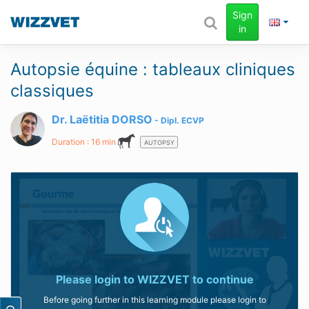
Sign
in
Autopsie équine : tableaux cliniques
classiques
Dr. Laëtitia DORSO
Dipl.
ECVP
Duration : 16 min
AUTOPSY
Please login to
WIZZVET
to continue
Before going further in this learning module please login to