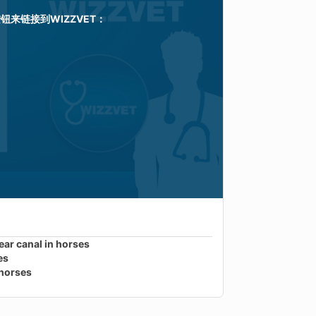
按钮来链接到
WIZZVET
：
ar canal in horses
es
 horses