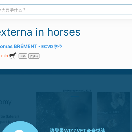
externa in horses
omas BRÉMENT
ECVD
学位
 min
耳科
皮肤科
请登录
WIZZVET��继续