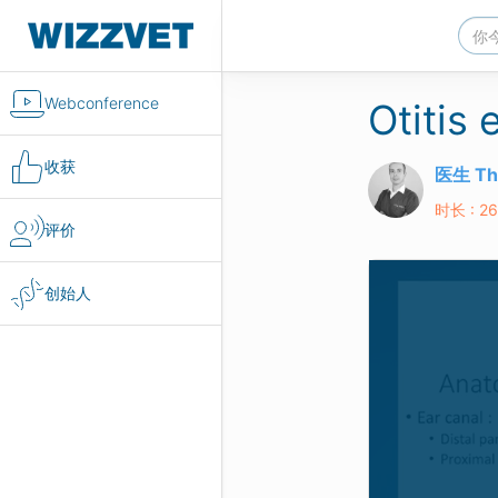
Webconference
Otitis 
收获
医生 Th
时长 : 26
评价
创始人