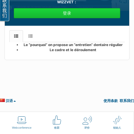
WIZZVET
：
登录
Le “pourquoi” on propose un “entretien” dentaire régulier
Le cadre et le déroulement
汉语
使用条款
联系我们
Webconference
收获
评价
创始人