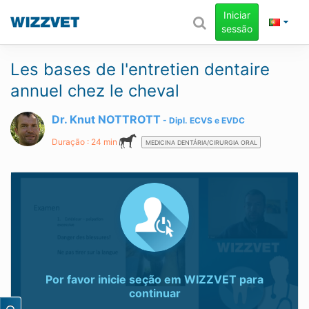
Iniciar
sessão
Les bases de l'entretien dentaire
annuel chez le cheval
Dr. Knut NOTTROTT
Dipl.
ECVS
e
EVDC
Duração : 24 min
MEDICINA DENTÁRIA/CIRURGIA ORAL
Por favor inicie seção em
WIZZVET
para
continuar