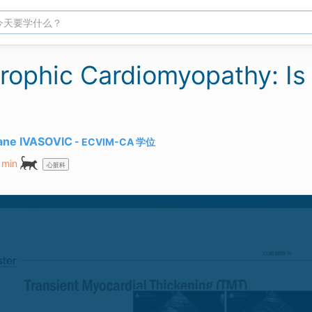
rophic Cardiomyopathy: Is a
ne IVASOVIC
ECVIM-CA
学位
 min
心脏科