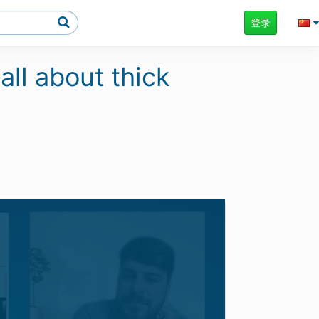
登录
ll about thick