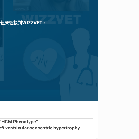
按钮来链接到
WIZZVET
：
of “HCM Phenotype”
left ventricular concentric hypertrophy