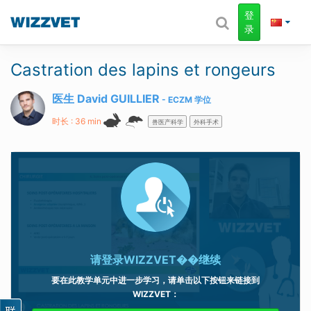
登
录
Castration des lapins et rongeurs
医生 David GUILLIER
ECZM
学位
时长 : 36 min
兽医产科学
外科手术
请登录
WIZZVET��继续
要在此教学单元中进一步学习，请单击以下按钮来链接到
WIZZVET
：