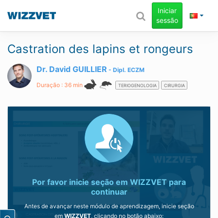
Iniciar
sessão
Castration des lapins et rongeurs
Dr. David GUILLIER
Dipl.
ECZM
Duração : 36 min
TERIOGENOLOGIA
CIRURGIA
Por favor inicie seção em
WIZZVET
para
continuar
Antes de avançar neste módulo de aprendizagem, inicie seção
em
WIZZVET
, clicando no botão abaixo: