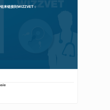
按钮来链接到
WIZZVET
：
asie