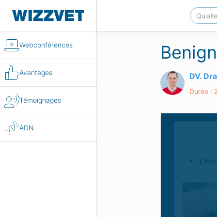
Webconférences
Benign
Avantages
DV. Dr
Durée : 
Témoignages
ADN