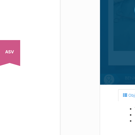
ASV
Obj