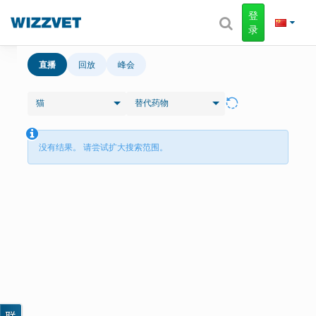
登
录
直播
回放
峰会
猫
替代药物
没有结果。 请尝试扩大搜索范围。