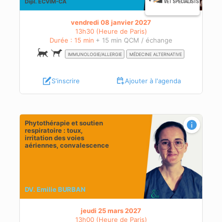
Dipl.
ECVIM-CA
vendredi 08 janvier 2027
13h30 (Heure de Paris)
Durée : 15 min
+ 15 min QCM / échange
IMMUNOLOGIE/ALLERGIE
MÉDECINE ALTERNATIVE
S'inscrire
Ajouter à l'agenda
Phytothérapie et soutien
tion
respiratoire : toux,
irritation des voies
aériennes, convalescence
DV. Emilie BURBAN
jeudi 25 mars 2027
13h00 (Heure de Paris)