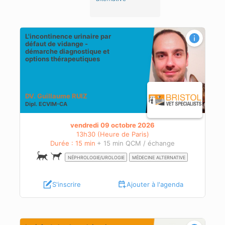
L'incontinence urinaire par
défaut de vidange -
s
démarche diagnostique et
options thérapeutiques
DV. Guillaume RUIZ
Dipl.
ECVIM-CA
vendredi 09 octobre 2026
13h30 (Heure de Paris)
Durée : 15 min
+ 15 min QCM / échange
NÉPHROLOGIE/UROLOGIE
MÉDECINE ALTERNATIVE
S'inscrire
Ajouter à l'agenda