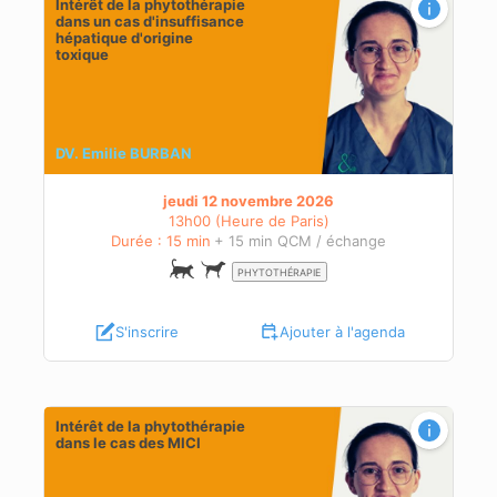
Intérêt de la phytothérapie
dans un cas d'insuffisance
hépatique d'origine
toxique
DV. Emilie BURBAN
jeudi 12 novembre 2026
13h00 (Heure de Paris)
Durée : 15 min
+ 15 min QCM / échange
PHYTOTHÉRAPIE
S'inscrire
Ajouter à l'agenda
Intérêt de la phytothérapie
dans le cas des MICI