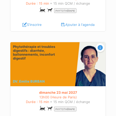
Durée : 15 min
+ 15 min QCM / échange
PHYTOTHÉRAPIE
S'inscrire
Ajouter à l'agenda
Phytothérapie et troubles
digestifs : diarrhée,
ballonnements, inconfort
digestif
DV. Emilie BURBAN
dimanche 23 mai 2027
13h00 (Heure de Paris)
Durée : 15 min
+ 15 min QCM / échange
PHYTOTHÉRAPIE