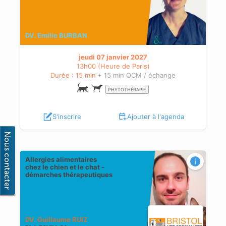
DV. Emilie BURBAN
jeudi 07 janvier 2027
13h00 (Heure de Paris)
Durée : 15 min
+ 15 min QCM / échange
PHYTOTHÉRAPIE
S'inscrire
Ajouter à l'agenda
Allergies alimentaires
chez le chien et le chat -
démarches thérapeutiques
DV. Guillaume RUIZ