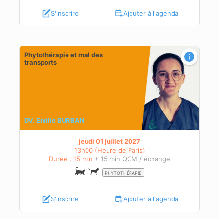
S'inscrire
Ajouter à l'agenda
Phytothérapie et mal des
transports
DV. Emilie BURBAN
jeudi 01 juillet 2027
13h00 (Heure de Paris)
Durée : 15 min
+ 15 min QCM / échange
PHYTOTHÉRAPIE
S'inscrire
Ajouter à l'agenda