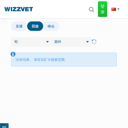
登
录
直播
回放
峰会
蛇
眼科
没有结果。 请尝试扩大搜索范围。