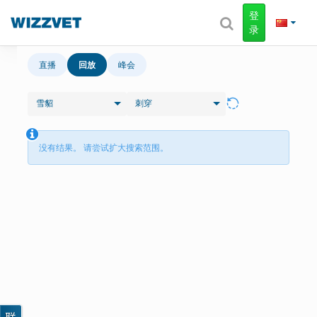
登
录
直播
回放
峰会
雪貂
刺穿
没有结果。 请尝试扩大搜索范围。