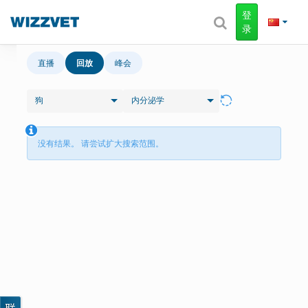
登
录
直播
回放
峰会
狗
内分泌学
没有结果。 请尝试扩大搜索范围。