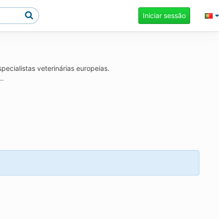
Iniciar sessão
cialistas veterinárias europeias.
..