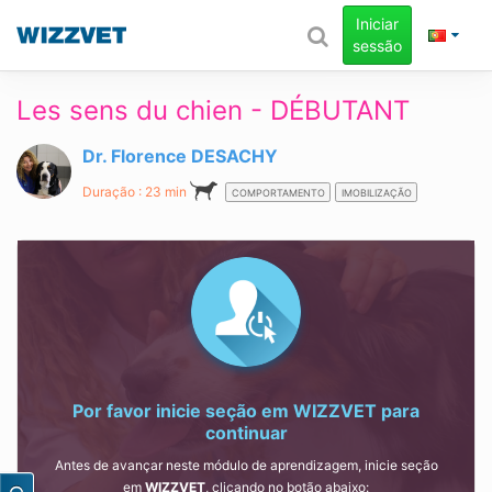
Iniciar
sessão
Les sens du chien - DÉBUTANT
Dr. Florence DESACHY
Duração : 23 min
COMPORTAMENTO
IMOBILIZAÇÃO
Por favor inicie seção em
WIZZVET
para
continuar
Antes de avançar neste módulo de aprendizagem, inicie seção
em
WIZZVET
, clicando no botão abaixo: