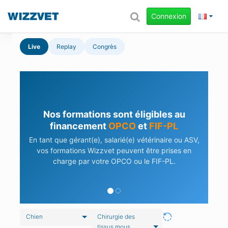
Connexion
Live
Replay
Congrès
Nos formations sont éligibles au
financement
OPCO
et
FIF-PL
En tant que gérant(e), salarié(e) vétérinaire ou ASV,
vos formations Wizzvet peuvent être prises en
charge par votre OPCO ou le FIF-PL.
Chien
Chirurgie des
tissus mous