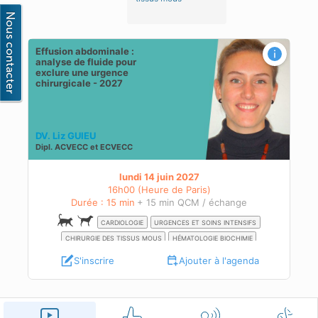
Effusion abdominale :
lure
analyse de fluide pour
exclure une urgence
chirurgicale - 2027
DV. Liz GUIEU
Dipl.
ACVECC
et
ECVECC
lundi 14 juin 2027
16h00 (Heure de Paris)
Durée : 15 min
+ 15 min QCM / échange
CARDIOLOGIE
URGENCES ET SOINS INTENSIFS
CHIRURGIE DES TISSUS MOUS
HÉMATOLOGIE BIOCHIMIE
S'inscrire
Ajouter à l'agenda