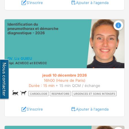
S'inscrire
Ajouter à l'agenda
Identification du
pneumothorax et démarche
diagnostique - 2026
DV. Liz GUIEU
Dipl.
ACVECC
et
ECVECC
jeudi 10 décembre 2026
16h00 (Heure de Paris)
Durée : 15 min
+ 15 min QCM / échange
CARDIOLOGIE
RESPIRATOIRE
URGENCES ET SOINS INTENSIFS
S'inscrire
Ajouter à l'agenda