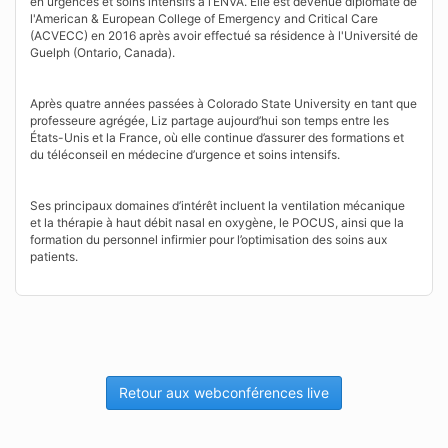
en urgences et soins intensifs à l’ENVA. Elle est devenue diplomate de
l'American & European College of Emergency and Critical Care
(ACVECC) en 2016 après avoir effectué sa résidence à l'Université de
Guelph (Ontario, Canada).
Après quatre années passées à Colorado State University en tant que
professeure agrégée, Liz partage aujourd’hui son temps entre les
États-Unis et la France, où elle continue d’assurer des formations et
du téléconseil en médecine d’urgence et soins intensifs.
Ses principaux domaines d’intérêt incluent la ventilation mécanique
et la thérapie à haut débit nasal en oxygène, le POCUS, ainsi que la
formation du personnel infirmier pour l’optimisation des soins aux
patients.
Retour aux webconférences live