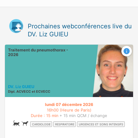
Prochaines webconférences live du
DV. Liz GUIEU
Traitement du pneumothorax -
2026
DV. Liz GUIEU
Dipl.
ACVECC
et
ECVECC
lundi 07 décembre 2026
16h00 (Heure de Paris)
Durée : 15 min
+ 15 min QCM / échange
CARDIOLOGIE
RESPIRATOIRE
URGENCES ET SOINS INTENSIFS