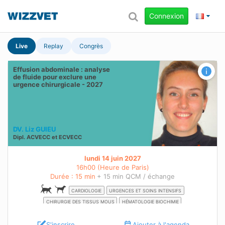
Connexion
Live
Replay
Congrès
Effusion abdominale : analyse
de fluide pour exclure une
urgence chirurgicale - 2027
DV. Liz GUIEU
Dipl.
ACVECC
et
ECVECC
lundi 14 juin 2027
16h00 (Heure de Paris)
Durée : 15 min
+ 15 min QCM / échange
CARDIOLOGIE
URGENCES ET SOINS INTENSIFS
CHIRURGIE DES TISSUS MOUS
HÉMATOLOGIE BIOCHIMIE
S'inscrire
Ajouter à l'agenda