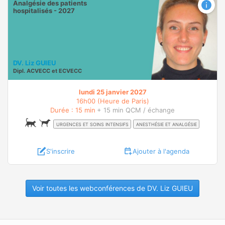
Analgésie des patients
hospitalisés - 2027
DV. Liz GUIEU
Dipl.
ACVECC
et
ECVECC
lundi 25 janvier 2027
16h00 (Heure de Paris)
Durée : 15 min
+ 15 min QCM / échange
URGENCES ET SOINS INTENSIFS
ANESTHÉSIE ET ANALGÉSIE
S'inscrire
Ajouter à l'agenda
Voir toutes les webconférences de DV. Liz GUIEU