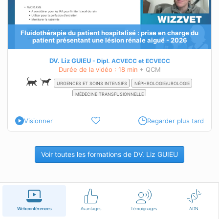
Fluidothérapie du patient hospitalisé : prise en charge du
patient présentant une lésion rénale aiguë - 2026
DV. Liz GUIEU
Dipl.
ACVECC
et
ECVECC
Durée de la vidéo : 18 min
+ QCM
URGENCES ET SOINS INTENSIFS
NÉPHROLOGIE/UROLOGIE
MÉDECINE TRANSFUSIONNELLE
Visionner
Regarder plus tard
Voir toutes les formations de DV. Liz GUIEU
Français
Conditions d'utilisation
Nous contacter
Webconférences
Avantages
Témoignages
ADN