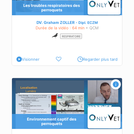
Les troubles respiratoires des
perroquets
chez
DV. Graham ZOLLER
Dipl.
ECZM
à la
Durée de la vidéo : 64 min
+ QCM
RESPIRATOIRE
Visionner
Regarder plus tard
Environnement captif des
perroquets