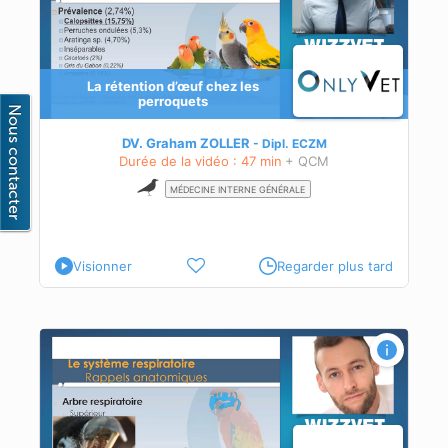
La rétention d’œuf chez les
perroquets
e
au
DV. Graham ZOLLER
Dipl.
ECZM
Durée de la vidéo : 47 min
+ QCM
née
MÉDECINE INTERNE GÉNÉRALE
Visionner
Regarder plus tard