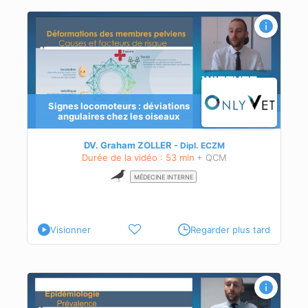
les
Signes locomoteurs : déviations
angulaires chez les oiseaux
 les
DV. Graham ZOLLER
Dipl.
ECZM
née
Durée de la vidéo : 53 min
+ QCM
MÉDECINE INTERNE
Visionner
Regarder plus tard