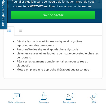
Pour aller plus loin dans ce module de formation, merci de vous
connecter à
WIZZVET
en cliquant sur le bouton ci-dessous :
Se connecter
Décrire les particularités anatomiques du système
reproducteur des perroquets
Reconnaître les signes d'appels d'une dystocie
Lister les causes et les facteurs de risque de dystocie chez les
perroquets
Réaliser les examens complémentaires nécessaires au
diagnostic
Mettre en place une approche thérapeutique raisonnée
Français
Conditions d'utilisation
Nous contacter
Webconférences
Avantages
Témoignages
ADN