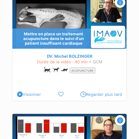
le
Mettre en place un traitement
acupuncture dans le suivi d'un
patient insuffisant cardiaque
DV. Michel BOLZINGER
Durée de la vidéo : 40 min
+ QCM
ACUPUNCTURE
Visionner
Regarder plus tard