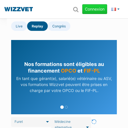
Connexion
Live
Replay
Congrès
Besoin d'aide pour vos démarches ?
Notre équipe vous accompagne dans vos
demandes de prise en charge.
En savoir plus
Contactez-nous
Furet
Médecine
alternative