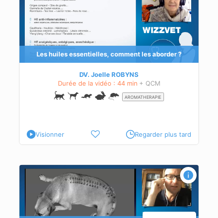
sir ?
elles
Les huiles essentielles, comment les aborder ?
DV. Joelle ROBYNS
Durée de la vidéo : 44 min
+ QCM
AROMATHERAPIE
Visionner
Regarder plus tard