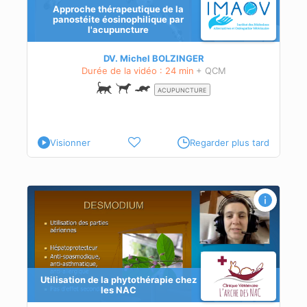
Approche thérapeutique de la
panostéite éosinophilique par
l'acupuncture
DV. Michel BOLZINGER
Durée de la vidéo : 24 min
+ QCM
ACUPUNCTURE
Visionner
Regarder plus tard
Utilisation de la phytothérapie chez
ions
les NAC