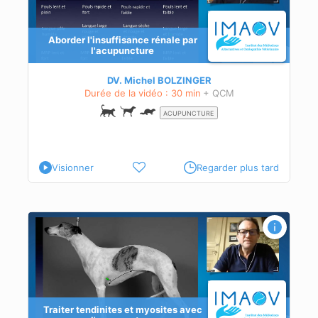
Aborder l'insuffisance rénale par
l'acupuncture
DV. Michel BOLZINGER
Durée de la vidéo : 30 min
+ QCM
ACUPUNCTURE
Visionner
Regarder plus tard
e
Traiter tendinites et myosites avec