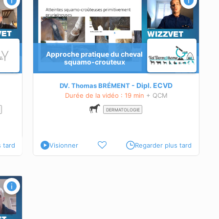
Approche pratique du cheval
squamo-crouteux
squamo-
tés lors
Dipl.
ECVD
DV. Thomas BRÉMENT
 cheval
Durée de la vidéo : 19 min
+ QCM
DERMATOLOGIE
 tard
Visionner
Regarder plus tard