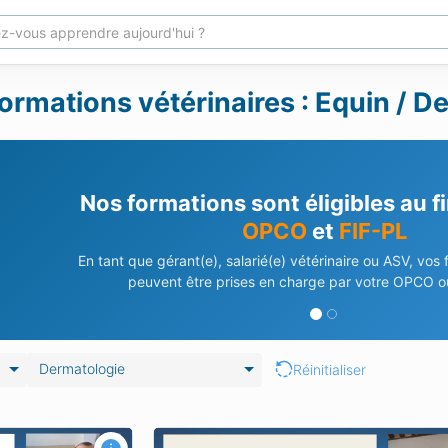
ormations vétérinaires : Equin / D
Nos formations sont éligibles au 
OPCO
et
FIF-PL
En tant que gérant(e), salarié(e) vétérinaire ou ASV, vos
peuvent être prises en charge par votre OPCO ou
Dermatologie
Réinitialiser
asses cutanées chez
Approche pratique du cheval squamo