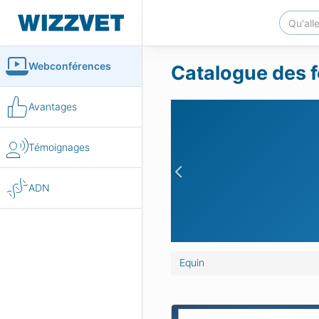
Webconférences
Catalogue des f
Avantages
Témoignages
Previous
ADN
Equin
xternes chez le cheval
Petites chirurgies des m