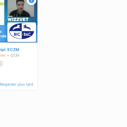
e
Inde
ipl.
ECZM
 min
+ QCM
E
Regarder plus tard