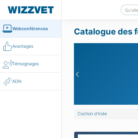
Webconférences
Catalogue des f
Avantages
Témoignages
Previous
ADN
Cochon d'Inde
erpréter une radiographie de