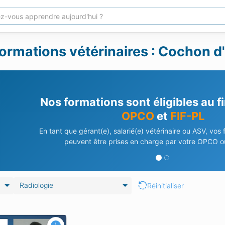
ormations vétérinaires : Cochon d'
Nos formations sont éligibles au 
OPCO
et
FIF-PL
En tant que gérant(e), salarié(e) vétérinaire ou ASV, vos
peuvent être prises en charge par votre OPCO ou
Radiologie
Réinitialiser