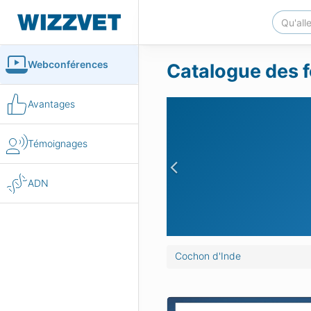
Webconférences
Catalogue des f
Avantages
Témoignages
Previous
ADN
Cochon d'Inde
erpréter une radiographie de