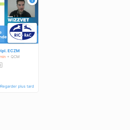
e
Inde
ipl.
ECZM
 min
+ QCM
E
Regarder plus tard