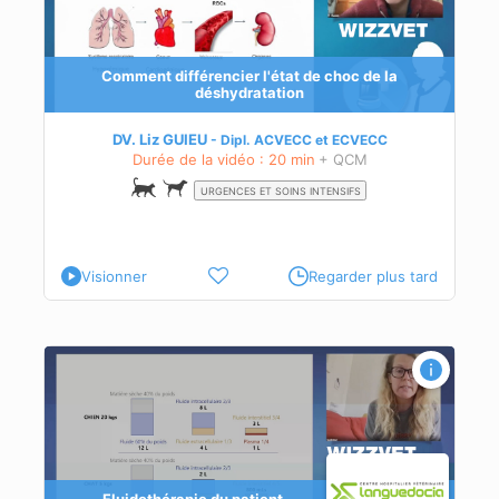
Comment différencier l'état de choc de la
ez le
déshydratation
ur
DV. Liz GUIEU
Dipl.
ACVECC
et
ECVECC
Durée de la vidéo : 20 min
+ QCM
URGENCES ET SOINS INTENSIFS
Visionner
Regarder plus tard