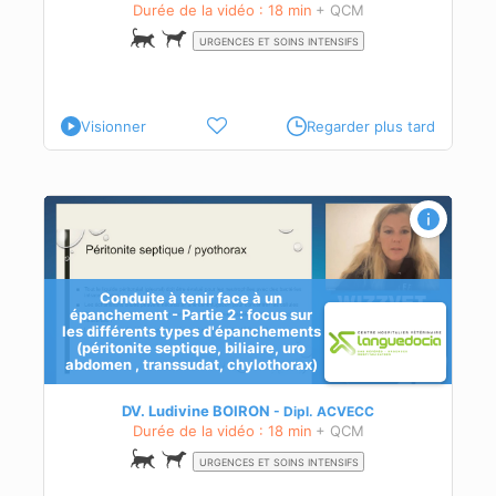
Durée de la vidéo : 18 min
+ QCM
URGENCES ET SOINS INTENSIFS
Visionner
Regarder plus tard
 :
Conduite à tenir face à un
épanchement - Partie 2 : focus sur
les différents types d'épanchements
(péritonite septique, biliaire, uro
abdomen , transsudat, chylothorax)
le
DV. Ludivine BOIRON
Dipl.
ACVECC
Durée de la vidéo : 18 min
+ QCM
URGENCES ET SOINS INTENSIFS