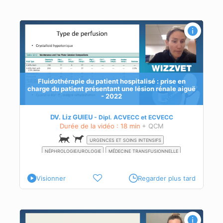
iguë
n
Fluidothérapie du patient hospitalisé : prise en
charge du patient présentant une lésion rénale aiguë
- 2022
DV. Liz GUIEU
Dipl.
ACVECC
et
ECVECC
Durée de la vidéo : 18 min
+ QCM
URGENCES ET SOINS INTENSIFS
NÉPHROLOGIE/UROLOGIE
MÉDECINE TRANSFUSIONNELLE
Visionner
Regarder plus tard