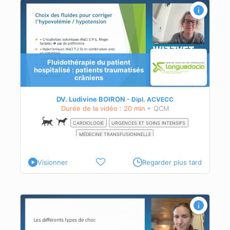
Fluidothérapie du patient
hospitalisé : patients traumatisés
crâniens
DV. Ludivine BOIRON
Dipl.
ACVECC
Durée de la vidéo : 20 min
+ QCM
CARDIOLOGIE
URGENCES ET SOINS INTENSIFS
MÉDECINE TRANSFUSIONNELLE
Visionner
Regarder plus tard