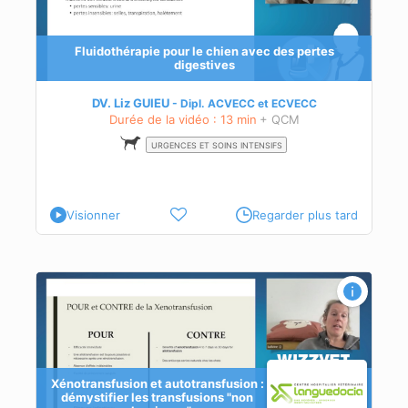
ent
Fluidothérapie pour le chien avec des pertes
digestives
DV. Liz GUIEU
Dipl.
ACVECC
et
ECVECC
Durée de la vidéo : 13 min
+ QCM
URGENCES ET SOINS INTENSIFS
Visionner
Regarder plus tard
les
Xénotransfusion et autotransfusion :
démystifier les transfusions "non