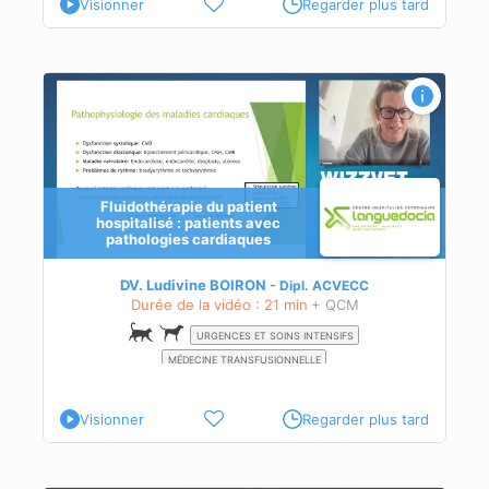
Visionner
Regarder plus tard
avec
Fluidothérapie du patient
hospitalisé : patients avec
pathologies cardiaques
DV. Ludivine BOIRON
Dipl.
ACVECC
Durée de la vidéo : 21 min
+ QCM
URGENCES ET SOINS INTENSIFS
MÉDECINE TRANSFUSIONNELLE
Visionner
Regarder plus tard