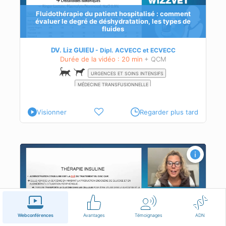
Fluidothérapie du patient hospitalisé : comment
évaluer le degré de déshydratation, les types de
fluides
DV. Liz GUIEU
Dipl.
ACVECC
et
ECVECC
Durée de la vidéo : 20 min
+ QCM
URGENCES ET SOINS INTENSIFS
MÉDECINE TRANSFUSIONNELLE
Visionner
Regarder plus tard
 -
Gestion d’un diabète acidocétosique
Webconférences
Avantages
Témoignages
ADN
en urgences - Partie 2
r