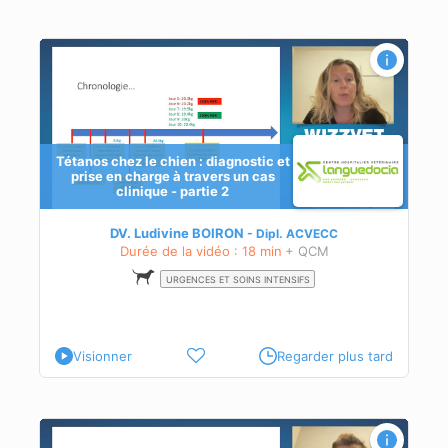
arge
Tétanos chez le chien : diagnostic et
prise en charge à travers un cas
clinique - partie 2
ante
DV. Ludivine BOIRON
Dipl.
ACVECC
Durée de la vidéo : 18 min
+ QCM
URGENCES ET SOINS INTENSIFS
Visionner
Regarder plus tard
arge