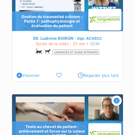
Gestion du traumatisé crânien -
Partie 1 : pathophysiologie et
évaluation du patient
DV. Ludivine BOIRON
Dipl.
ACVECC
Durée de la vidéo : 25 min
+ QCM
URGENCES ET SOINS INTENSIFS
Visionner
Regarder plus tard
s
os
Tests au chevet du patient :
prélèvement et focus sur la valeur