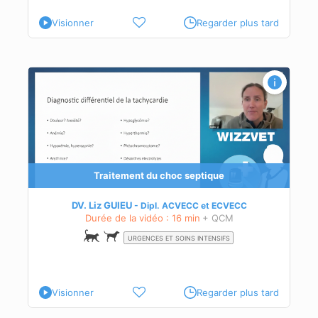
Visionner
Regarder plus tard
que
té
Traitement du choc septique
DV. Liz GUIEU
Dipl.
ACVECC
et
ECVECC
Durée de la vidéo : 16 min
+ QCM
URGENCES ET SOINS INTENSIFS
Visionner
Regarder plus tard