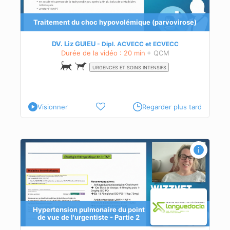
té
Traitement du choc hypovolémique (parvovirose)
DV. Liz GUIEU
Dipl.
ACVECC
et
ECVECC
Durée de la vidéo : 20 min
+ QCM
URGENCES ET SOINS INTENSIFS
Visionner
Regarder plus tard
Hypertension pulmonaire du point
de vue de l'urgentiste - Partie 2