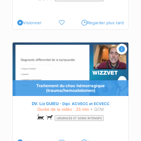
Visionner
Regarder plus tard
Traitement du choc hémorragique
,
(trauma/hemoabdomen)
DV. Liz GUIEU
Dipl.
ACVECC
et
ECVECC
Durée de la vidéo : 25 min
+ QCM
URGENCES ET SOINS INTENSIFS