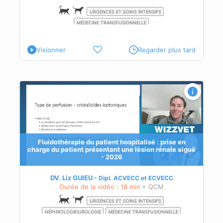
URGENCES ET SOINS INTENSIFS
MÉDECINE TRANSFUSIONNELLE
Visionner
Regarder plus tard
iguë
Fluidothérapie du patient hospitalisé : prise en
n de
charge du patient présentant une lésion rénale aiguë
- 2026
te
DV. Liz GUIEU
Dipl.
ACVECC
et
ECVECC
Durée de la vidéo : 18 min
+ QCM
URGENCES ET SOINS INTENSIFS
NÉPHROLOGIE/UROLOGIE
MÉDECINE TRANSFUSIONNELLE