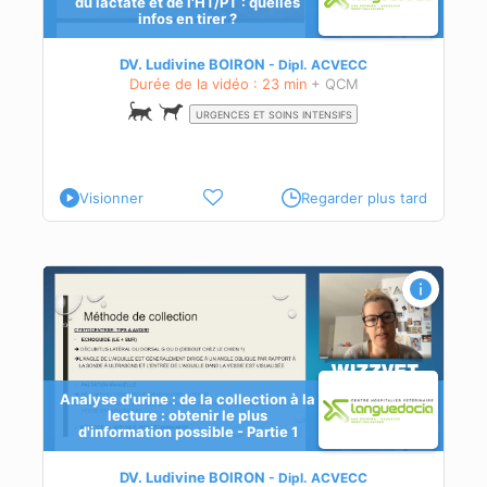
du lactate et de l'HT/PT : quelles
infos en tirer ?
nt
ues:
DV. Ludivine BOIRON
Dipl.
ACVECC
Durée de la vidéo : 23 min
+ QCM
URGENCES ET SOINS INTENSIFS
Visionner
Regarder plus tard
Analyse d'urine : de la collection à la
lecture : obtenir le plus
d'information possible - Partie 1
DV. Ludivine BOIRON
Dipl.
ACVECC