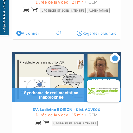
Durée de la vidéo : 21 min
+ QCM
URGENCES ET SOINS INTENSIFS
ALIMENTATION
Visionner
Regarder plus tard
Syndrome de réalimentation
ent
inappropriée
nts
DV. Ludivine BOIRON
Dipl.
ACVECC
Durée de la vidéo : 15 min
+ QCM
URGENCES ET SOINS INTENSIFS