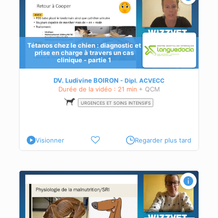
Tétanos chez le chien : diagnostic et
prise en charge à travers un cas
clinique - partie 1
ante
DV. Ludivine BOIRON
Dipl.
ACVECC
Durée de la vidéo : 21 min
+ QCM
URGENCES ET SOINS INTENSIFS
Visionner
Regarder plus tard