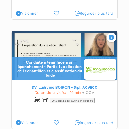
Visionner
Regarder plus tard
 :
ide
Conduite à tenir face à un
épanchement - Partie 1 : collection
de l'échantillon et classification du
fluide
DV. Ludivine BOIRON
Dipl.
ACVECC
Durée de la vidéo : 16 min
+ QCM
URGENCES ET SOINS INTENSIFS
Visionner
Regarder plus tard