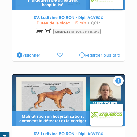
Fluidothérapie du patient
ans
hospitalisé
DV. Ludivine BOIRON
Dipl.
ACVECC
Durée de la vidéo : 15 min
+ QCM
URGENCES ET SOINS INTENSIFS
Visionner
Regarder plus tard
Malnutrition en hospitalisation :
comment la détecter et la corriger
âce
DV. Ludivine BOIRON
Dipl.
ACVECC