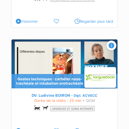
Visionner
Regarder plus tard
Gestes techniques : cathéter naso-
trachéale et intubation orotrachéale
DV. Ludivine BOIRON
Dipl.
ACVECC
Durée de la vidéo : 25 min
+ QCM
URGENCES ET SOINS INTENSIFS