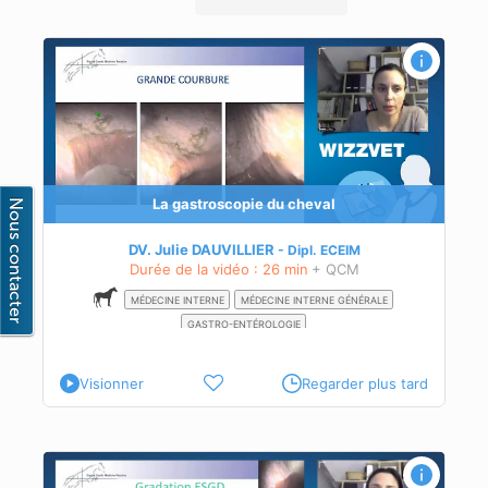
ir la
elle
La gastroscopie du cheval
 ou
s
.
DV. Julie DAUVILLIER
Dipl.
ECEIM
enir
Durée de la vidéo : 26 min
+ QCM
MÉDECINE INTERNE
MÉDECINE INTERNE GÉNÉRALE
GASTRO-ENTÉROLOGIE
Visionner
Regarder plus tard