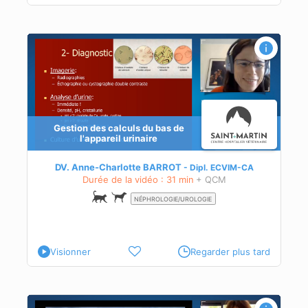
Gestion des calculs du bas de
l'appareil urinaire
DV. Anne-Charlotte BARROT
Dipl.
ECVIM-CA
Durée de la vidéo : 31 min
+ QCM
NÉPHROLOGIE/UROLOGIE
Visionner
Regarder plus tard