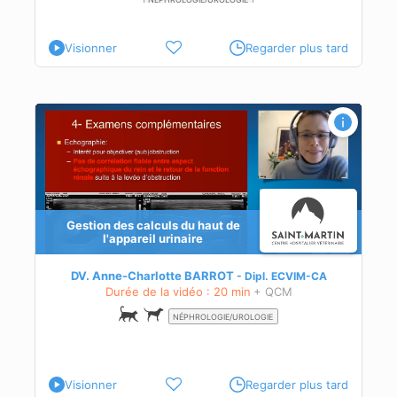
Visionner
Regarder plus tard
Gestion des calculs du haut de
l'appareil urinaire
DV. Anne-Charlotte BARROT
Dipl.
ECVIM-CA
Durée de la vidéo : 20 min
+ QCM
NÉPHROLOGIE/UROLOGIE
Visionner
Regarder plus tard