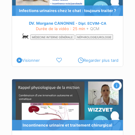
t
Infections urinaires chez le chat : toujours traiter ?
 chat
DV. Morgane CANONNE
Dipl.
ECVIM-CA
iurie
Durée de la vidéo : 25 min
+ QCM
MÉDECINE INTERNE GÉNÉRALE
NÉPHROLOGIE/UROLOGIE
 le
Visionner
Regarder plus tard
Incontinence urinaire et traitement chirurgical