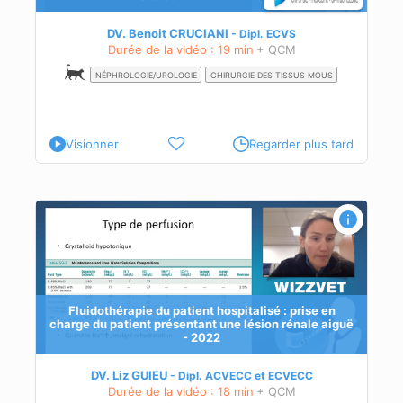
DV. Benoit CRUCIANI
Dipl.
ECVS
Durée de la vidéo : 19 min
+ QCM
NÉPHROLOGIE/UROLOGIE
CHIRURGIE DES TISSUS MOUS
Visionner
Regarder plus tard
iguë
n
Fluidothérapie du patient hospitalisé : prise en
charge du patient présentant une lésion rénale aiguë
- 2022
DV. Liz GUIEU
Dipl.
ACVECC
et
ECVECC
Durée de la vidéo : 18 min
+ QCM