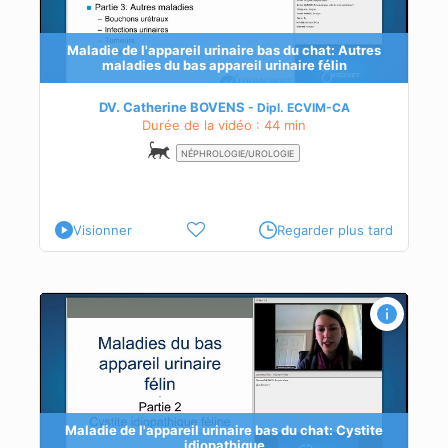
du
Maladie de l'appareil urinaire bas du chat: Autres
maladies du bas appareil urinaire félin
DV. Catherine BOVENS
Dipl.
ECVIM-CA
Durée de la vidéo : 44 min
NÉPHROLOGIE/UROLOGIE
Visionner
Regarder plus tard
e
Maladie de l'appareil urinaire bas du chat: Cystite
idiopathique