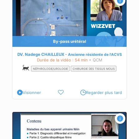
aux
By-pass urétéral
DV. Nadege CHAILLEUX
Ancienne résidente de l'ACVS
.
Durée de la vidéo : 54 min
+ QCM
s le
NÉPHROLOGIE/UROLOGIE
CHIRURGIE DES TISSUS MOUS
Visionner
Regarder plus tard