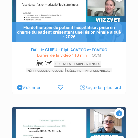
iguë
Fluidothérapie du patient hospitalisé : prise en
n de
charge du patient présentant une lésion rénale aiguë
- 2026
te
DV. Liz GUIEU
Dipl.
ACVECC
et
ECVECC
Durée de la vidéo : 18 min
+ QCM
URGENCES ET SOINS INTENSIFS
NÉPHROLOGIE/UROLOGIE
MÉDECINE TRANSFUSIONNELLE
Visionner
Regarder plus tard
e