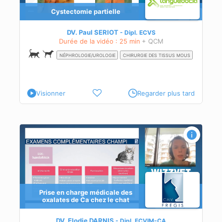
Cystectomie partielle
DV. Paul SERIOT
Dipl.
ECVS
Durée de la vidéo : 25 min
+ QCM
NÉPHROLOGIE/UROLOGIE
CHIRURGIE DES TISSUS MOUS
Visionner
Regarder plus tard
z le
Prise en charge médicale des
oxalates de Ca chez le chat
ates
DV. Elodie DARNIS
Dipl.
ECVIM-CA