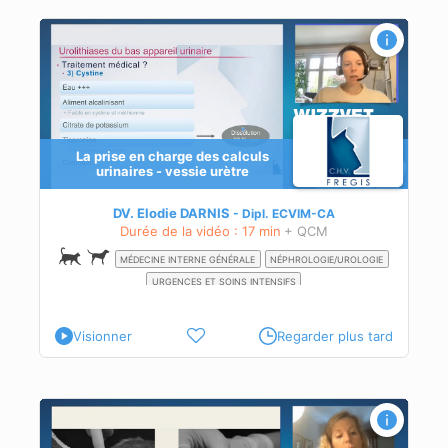
La prise en charge des calculs
urinaires - vessie urètre
ale
DV. Elodie DARNIS
Dipl.
ECVIM-CA
Durée de la vidéo : 17 min
+ QCM
MÉDECINE INTERNE GÉNÉRALE
NÉPHROLOGIE/UROLOGIE
URGENCES ET SOINS INTENSIFS
Visionner
Regarder plus tard