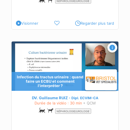
NÉPHROLOGIE/UROLOGIE
Visionner
Regarder plus tard
U et
Infection du tractus urinaire : quand
faire un ECBU et comment
l'interpréter ?
n
DV. Guillaume RUIZ
Dipl.
ECVIM-CA
Durée de la vidéo : 30 min
+ QCM
NÉPHROLOGIE/UROLOGIE