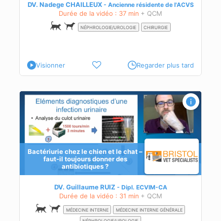
DV. Nadege CHAILLEUX
Ancienne résidente de l'ACVS
Durée de la vidéo : 37 min
+ QCM
NÉPHROLOGIE/UROLOGIE
CHIRURGIE
Visionner
Regarder plus tard
urs
Bactériurie chez le chien et le chat –
faut-il toujours donner des
antibiotiques ?
ion
DV. Guillaume RUIZ
Dipl.
ECVIM-CA
Durée de la vidéo : 31 min
+ QCM
MÉDECINE INTERNE
MÉDECINE INTERNE GÉNÉRALE
NÉPHROLOGIE/UROLOGIE