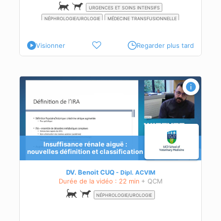
URGENCES ET SOINS INTENSIFS
NÉPHROLOGIE/UROLOGIE
MÉDECINE TRANSFUSIONNELLE
Visionner
Regarder plus tard
t
Insuffisance rénale aiguë :
nouvelles définition et classification
DV. Benoit CUQ
Dipl.
ACVIM
Durée de la vidéo : 22 min
+ QCM
NÉPHROLOGIE/UROLOGIE