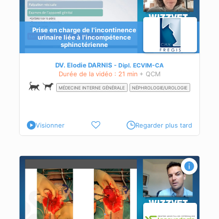
Prise en charge de l'incontinence
urinaire liée à l'incompétence
sphinctérienne
DV. Elodie DARNIS
Dipl.
ECVIM-CA
s
Durée de la vidéo : 21 min
+ QCM
MÉDECINE INTERNE GÉNÉRALE
NÉPHROLOGIE/UROLOGIE
Visionner
Regarder plus tard