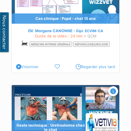
e de
sme
Cas clinique : Pupd - chat 15 ans
DV. Morgane CANONNE
Dipl.
ECVIM-CA
Durée de la vidéo : 24 min
+ QCM
MÉDECINE INTERNE GÉNÉRALE
NÉPHROLOGIE/UROLOGIE
Visionner
Regarder plus tard
Geste technique : Uretrostomie chez
le chat