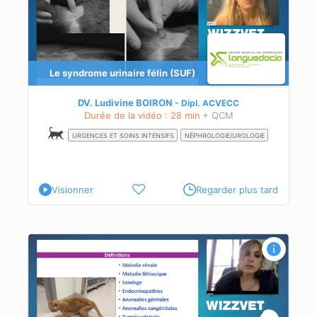
tion
Le syndrome urinaire félin (SUF)
s
DV. Ludivine BOIRON
Dipl.
ACVECC
Durée de la vidéo : 28 min
+ QCM
URGENCES ET SOINS INTENSIFS
NÉPHROLOGIE/UROLOGIE
Visionner
Regarder plus tard
 ?
e