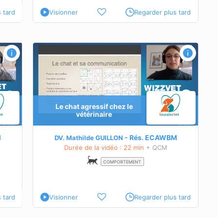
 tard
Visionner
Regarder plus tard
Le chat agressif chez le
sposer
vétérinaire
tre en
M
Rés.
ECAWBM
DV. Mathilde GUILLON
Durée de la vidéo : 22 min
+ QCM
tre en
COMPORTEMENT
 tard
Visionner
Regarder plus tard