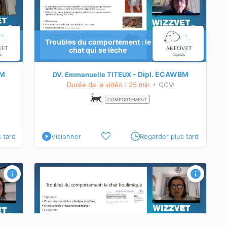
Troubles du comportement : le
chat qui se lèche
ez le
té sur le
M
Dipl.
ECAWBM
DV. Emmanuelle TITEUX
Durée de la vidéo : 25 min
+ QCM
lorer
 chat.
COMPORTEMENT
 tard
Visionner
Regarder plus tard