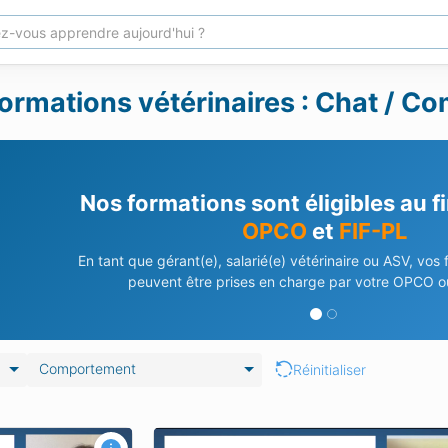
ormations vétérinaires : Chat / 
Besoin d'aide pour vos déma
Notre équipe vous accompagne dans vos demandes de 
En savoir plus
Contactez-nous
Comportement
Réinitialiser
n médecine
Hyperattachement du chat envers so