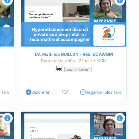
gner
Hyperattachement du chat
envers son propriétaire :
reconnaître et accompagner
e type de
Rés.
ECAWBM
DV. Mathilde GUILLON
Durée de la vidéo : 22 min
+ QCM
COMPORTEMENT
 tard
Visionner
Regarder plus tard
e chez