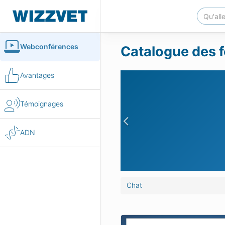
Webconférences
Catalogue des f
Avantages
Témoignages
Previous
ADN
Chat
 prise de médicament chez le chat
A quoi sert l’éthologie e