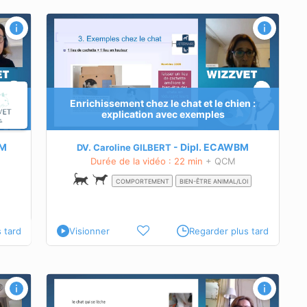
 :
 leurs
Enrichissement chez le chat et le chien :
explication avec exemples
hez le
hez le
M
Dipl.
ECAWBM
DV. Caroline GILBERT
Durée de la vidéo : 22 min
+ QCM
COMPORTEMENT
BIEN-ÊTRE ANIMAL/LOI
 tard
Visionner
Regarder plus tard
i se