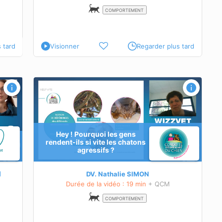
COMPORTEMENT
 tard
Visionner
Regarder plus tard
vite les
Hey ! Pourquoi les gens
rendent-ils si vite les chatons
agressifs ?
rmaux
M
DV. Nathalie SIMON
Durée de la vidéo : 19 min
+ QCM
COMPORTEMENT