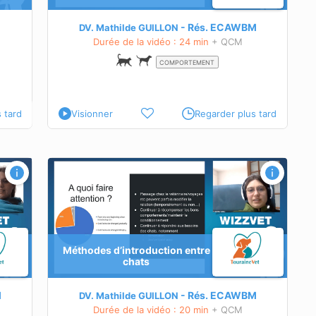
vée d’un
Rés.
ECAWBM
DV. Mathilde GUILLON
Durée de la vidéo : 24 min
+ QCM
COMPORTEMENT
 tard
Visionner
Regarder plus tard
Méthodes d’introduction entre
ermettant
chats
ettant
M
Rés.
ECAWBM
DV. Mathilde GUILLON
Durée de la vidéo : 20 min
+ QCM