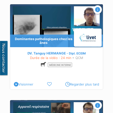
Dominantes pathologiques chez les
ues
ânes
nes,
DV. Tanguy HERMANGE
Dipl.
ECEIM
Durée de la vidéo : 24 min
+ QCM
MÉDECINE INTERNE
Visionner
Regarder plus tard
nes